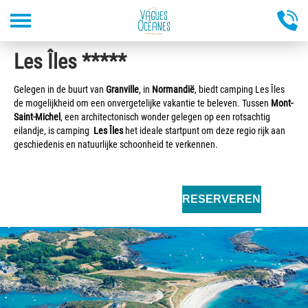
Overslaan
Les Îles *****
en
naar
de
Gelegen in de buurt van
Granville
, in
Normandië
, biedt camping Les Îles
inhoud
de mogelijkheid om een ​​onvergetelijke vakantie te beleven. Tussen
Mont-
gaan
Saint-Michel
, een architectonisch wonder gelegen op een rotsachtig
eilandje, is camping
Les Îles
het ideale startpunt om deze regio rijk aan
geschiedenis en natuurlijke schoonheid te verkennen.
RESERVEREN