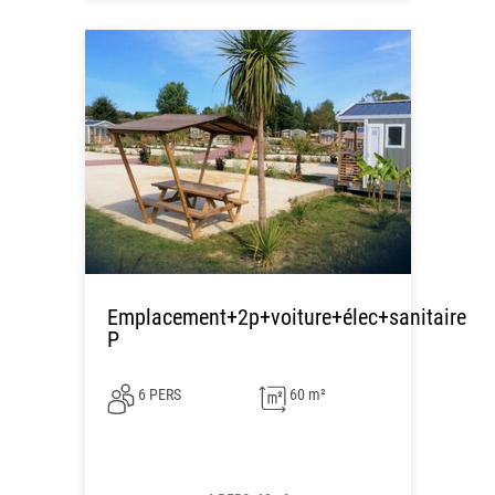
Emplacement+2p+voiture+élec+sanitaire
P
6 PERS
60 m²